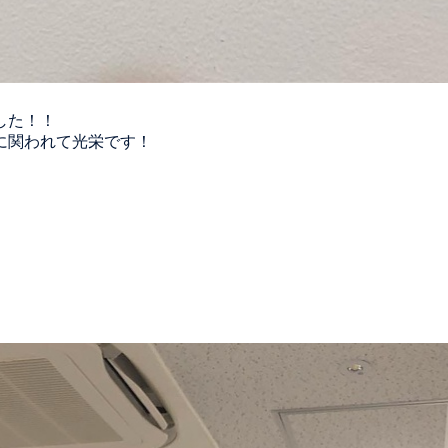
した！！
に関われて光栄です！