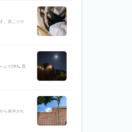
す。肩こりや
でOK📞 電
から来沖され