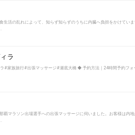
食生活の乱れによって、知らず知らずのうちに内臓へ負担をかけていま
.
ヴィラ
#家族旅行#出張マッサージ#瀬底大橋 ◆ 予約方法｜24時間予約フォーム
ト
那覇マラソン出場選手への出張マッサージに伺いました。お客様は内地
.