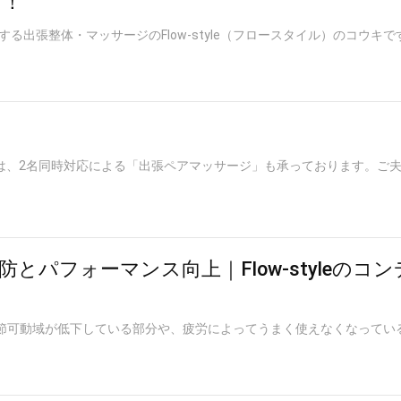
た！
る出張整体・マッサージのFlow-style（フロースタイル）のコウキ
yleでは、2名同時対応による「出張ペアマッサージ」も承っております。ご
とパフォーマンス向上｜Flow-styleのコ
では、関節可動域が低下している部分や、疲労によってうまく使えなくなって