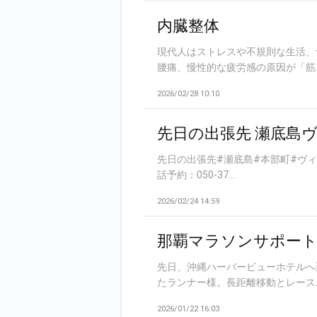
内臓整体
現代人はストレスや不規則な生活、
腰痛、慢性的な疲労感の原因が「筋..
2026/02/28 10:10
先日の出張先 瀬底島
先日の出張先#瀬底島#本部町#ヴィラ
話予約：050-37...
2026/02/24 14:59
那覇マラソンサポー
先日、沖縄ハーバービューホテルへ
たランナー様。長距離移動とレース..
2026/01/22 16:03